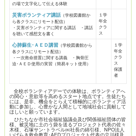
の場で文字化して伝える体験
災害ボランティア講話
１学
（学校図書館か
年全
ら各クラスにリモート配信）
クラ
・災害ボランティアに関する講話 ・講話
ス
を聴いて感想文を書く
心肺蘇生･ＡＥＤ講習
１学
（学校図書館から
年全
各クラスにリモート配信）
クラ
・一次救命措置に関する講義 ・胸骨圧
ス
迫･ＡＥＤ使用の実習（簡易キット使用）
保護
者
全校ボランティアデーでの体験は、ボランティアへ
の関心・意欲等を高めるスタート地点です。生徒たち
には、是非、機会をとらえて積極的にボランティア活
動に参加し、心豊かな人間として地域社会に貢献して
ほしいと願っています。
ひたちなか市社会福祉協議会及び関係福祉団体の皆
様、被災地に土のう袋を送るプロジェクト代表の佐々
木様、石塚サン･トラベル㈱社長の綿引様、NPO法人
いばらき救命教育･AEDプロジェクト代表の立川様及