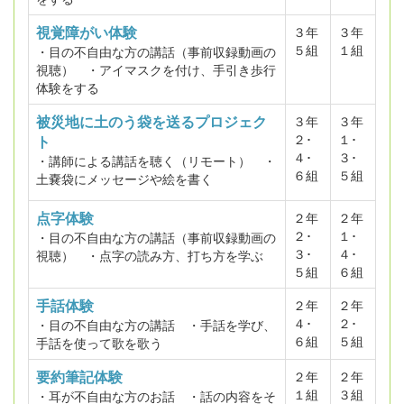
視覚障がい体験
３年
３年
５組
１組
・目の不自由な方の講話（事前収録動画の
視聴） ・アイマスクを付け、手引き歩行
体験をする
被災地に土のう袋を送るプロジェク
３年
３年
２･
１･
ト
４･
３･
・講師による講話を聴く（リモート） ・
６組
５組
土嚢袋にメッセージや絵を書く
点字体験
２年
２年
２･
１･
・目の不自由な方の講話（事前収録動画の
３･
４･
視聴） ・点字の読み方、打ち方を学ぶ
５組
６組
手話体験
２年
２年
４･
２･
・目の不自由な方の講話 ・手話を学び、
６組
５組
手話を使って歌を歌う
要約筆記体験
２年
２年
１組
３組
・耳が不自由な方のお話 ・話の内容をそ