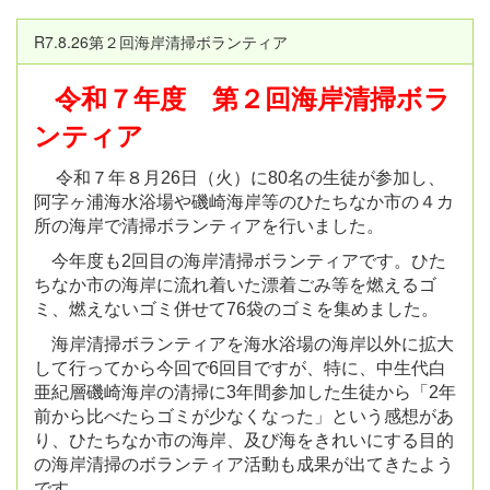
R7.8.26第２回海岸清掃ボランティア
令和７年度 第２回海岸清掃ボラ
ンティア
令和７年８月26日（火）に80名の生徒が参加し、
阿字ヶ浦海水浴場や磯崎海岸等のひたちなか市の４カ
所の海岸で清掃ボランティアを行いました。
今年度も2回目の海岸清掃ボランティアです。ひた
ちなか市の海岸に流れ着いた漂着ごみ等を燃えるゴ
ミ、燃えないゴミ併せて76袋のゴミを集めました。
海岸清掃ボランティアを海水浴場の海岸以外に拡大
して行ってから今回で6回目ですが、特に、中生代白
亜紀層磯崎海岸の清掃に3年間参加した生徒から「2年
前から比べたらゴミが少なくなった」という感想があ
り、ひたちなか市の海岸、及び海をきれいにする目的
の海岸清掃のボランティア活動も成果が出てきたよう
です。