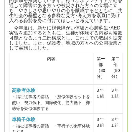
的参加を推奨しています。様々なボランティア活動を
通して障害のある方々や被災された方々の立場に立
ち、やさしさや思いやりの心を醸成するとともに、共
生社会の基盤となる多様な見方･考え方を素直に受け
入れる姿勢を身に付けてほしいと考えています。
今年度は、新たに視覚障がい体験と心肺蘇生･AED
実習を追加するとともに、生徒が体験する内容も複数
可能となるよう二部構成とし、これまでの取組を拡充
しました。また、保護者、地域の方々への公開授業と
して実施しました。
内容
第一
第二
部
部
（80
（80
分）
分）
高齢者体験
３年
３年
１組
１組
・福祉従事者の講話 ・擬似体験セットを
使い、視力低下、関節硬化、筋力低下、難
聴等を疑似体験する
車椅子体験
３年
３年
３組
１組
・福祉従事者の講話 ・車椅子の乗車体験
をする